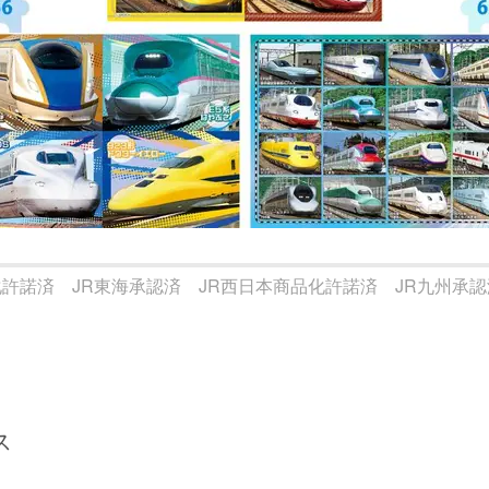
化許諾済 JR東海承認済 JR西日本商品化許諾済 JR九州承認
ス