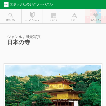
エポック社のジグソーパズル
お知らせ
はじめての方へ
商品を探す
サポート
パズルクラブ
ジャンル / 風景写真
日本の寺