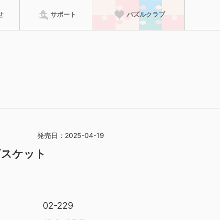
せ
サポート
パズルクラブ
パズルクラブに進む
ーム
のり・マット
特徴から探す
って、賞状の壁紙がダ
検索
発売日：2025-04-19
ビスケット
足していた場合は、
ただけます！
02-229