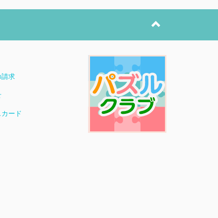
ト
の請求
せ
スカード