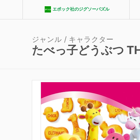
エポック社のジグソーパズル
ジャンル / キャラクター
たべっ子どうぶつ THE
エポック社パズルクラブ
ジャンル
ピース数
パ