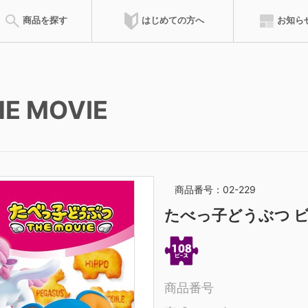
はじめての方へ
商品を探す
お知ら
会員特典
 MOVIE
達人ポイント
ズルの遊び方
ピースの請求
完成サイズ
組み立て方
ピースサイズ
お問合せ
のりの付け方
サービスカード
フレーム
専用フレ
商品を登録した累積ポイントによって、称号が得られます。称号によ
ウンロードできます。
商品番号：02-229
マイパズル
ピース請求
たべっ子どうぶつ 
購入したジグソーパズルを登録して
ご購入時にピースが不
記録を残そう
オンラインでご請求い
商品番号