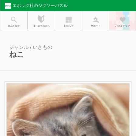
エポック社のジグソーパズル
お知らせ
はじめての方へ
商品を探す
サポート
パズルクラブ
ジャンル / いきもの
ねこ