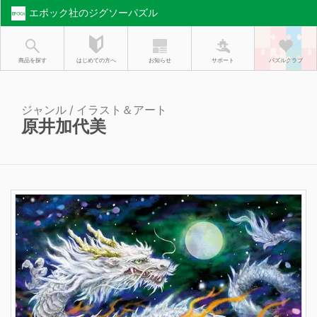
エポック社のジグソーパズル
お知らせ
はじめての方へ
商品を探す
サポート
パズルクラブ
ジャンル / イラスト＆アート
原井加代美