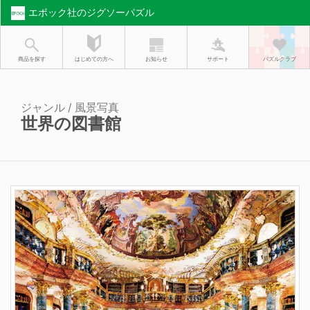
エポック社のジグソーパズル
お知らせ
はじめての方へ
商品を探す
サポート
パズルクラブ
ジャンル / 風景写真
世界の図書館