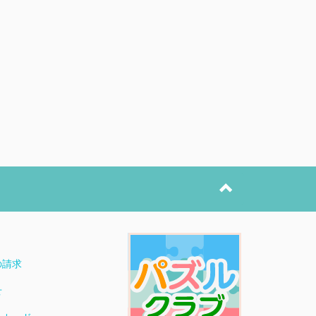
ト
の請求
せ