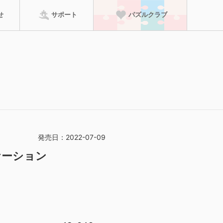
せ
サポート
パズルクラブ
パズルクラブに進む
ーム
のり・マット
特徴から探す
って、賞状の壁紙がダ
検索
発売日：2022-07-09
ケーション
足していた場合は、
ただけます！