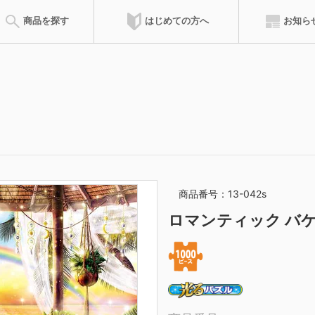
はじめての方へ
商品を探す
お知ら
会員特典
達人ポイント
ズルの遊び方
ピースの請求
完成サイズ
組み立て方
ピースサイズ
お問合せ
のりの付け方
サービスカード
フレーム
専用フレ
商品を登録した累積ポイントによって、称号が得られます。称号によ
ウンロードできます。
商品番号：13-042s
マイパズル
ピース請求
ロマンティック バ
購入したジグソーパズルを登録して
ご購入時にピースが不
記録を残そう
オンラインでご請求い