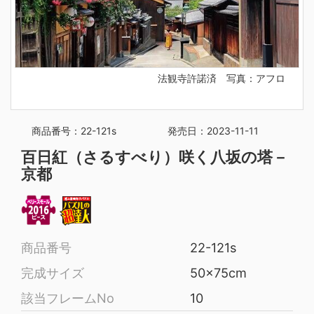
法観寺許諾済 写真：アフロ
商品番号：22-121s
発売日：2023-11-11
百日紅（さるすべり）咲く八坂の塔－
京都
商品番号
22-121s
完成サイズ
50x75cm
該当フレームNo
10