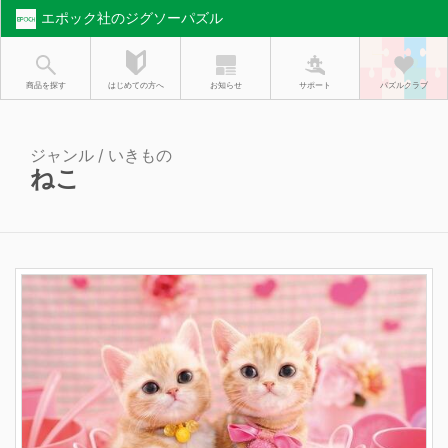
エポック社のジグソーパズル
お知らせ
はじめての方へ
商品を探す
サポート
パズルクラブ
ジャンル / いきもの
ねこ