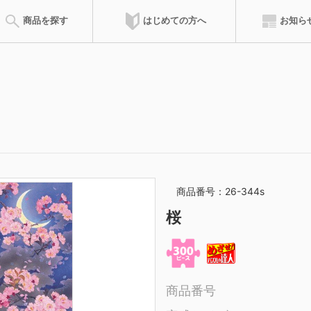
はじめての方へ
商品を探す
お知ら
会員特典
達人ポイント
ズルの遊び方
ピースの請求
完成サイズ
組み立て方
ピースサイズ
お問合せ
のりの付け方
サービスカード
フレーム
専用フレ
商品を登録した累積ポイントによって、称号が得られます。称号によ
ウンロードできます。
商品番号：26-344s
マイパズル
ピース請求
桜
購入したジグソーパズルを登録して
ご購入時にピースが不
記録を残そう
オンラインでご請求い
商品番号