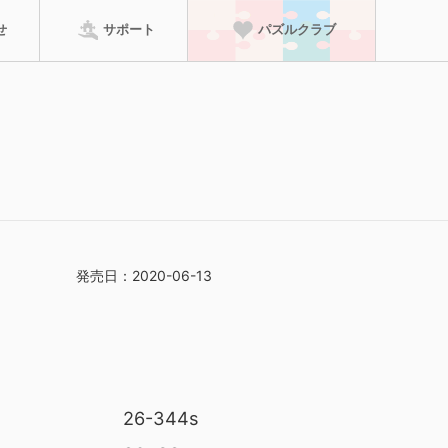
せ
サポート
パズルクラブ
パズルクラブに進む
ーム
のり・マット
特徴から探す
って、賞状の壁紙がダ
検索
発売日：2020-06-13
足していた場合は、
ただけます！
26-344s