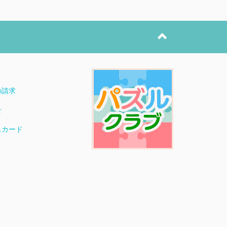
ト
の請求
せ
スカード