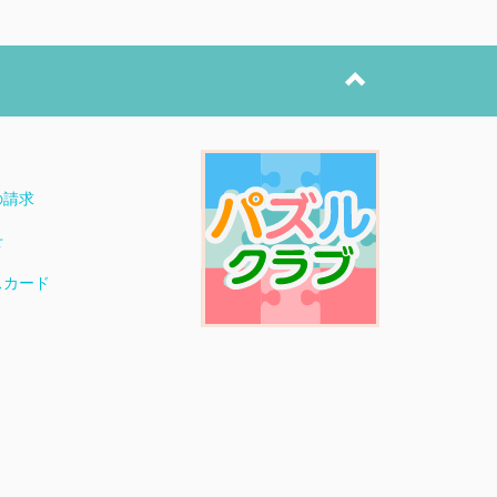
ト
の請求
せ
スカード