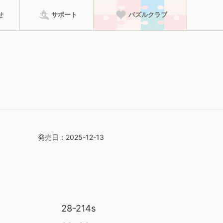
せ
サポート
パズルクラブ
パズルクラブに進む
ーム
のり・マット
特徴から探す
って、賞状の壁紙がダ
検索
発売日：2025-12-13
足していた場合は、
ただけます！
28-214s