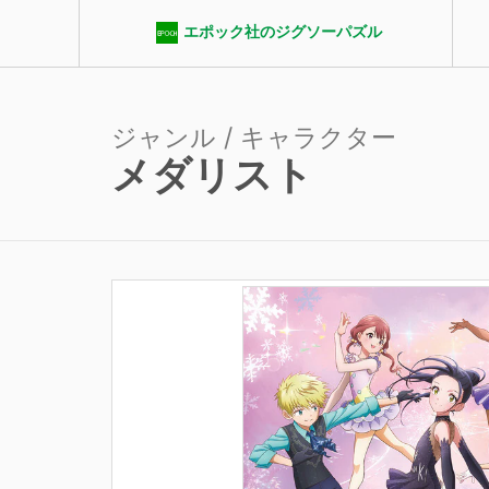
エポック社のジグソーパズル
ジャンル / キャラクター
メダリスト
エポック社パズルクラブ
ジャンル
ピース数
パ