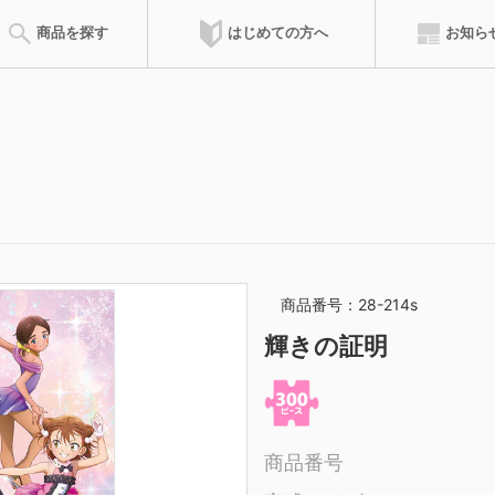
はじめての方へ
商品を探す
お知ら
会員特典
達人ポイント
ズルの遊び方
ピースの請求
完成サイズ
組み立て方
ピースサイズ
お問合せ
のりの付け方
サービスカード
フレーム
専用フレ
商品を登録した累積ポイントによって、称号が得られます。称号によ
ウンロードできます。
商品番号：28-214s
マイパズル
ピース請求
輝きの証明
購入したジグソーパズルを登録して
ご購入時にピースが不
記録を残そう
オンラインでご請求い
商品番号