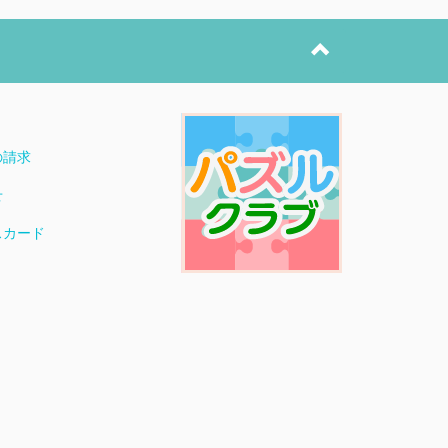
ト
の請求
せ
スカード