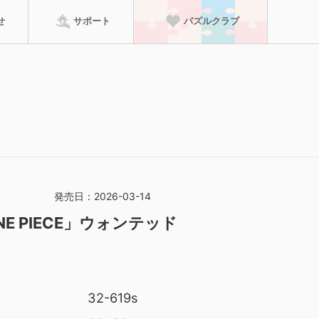
せ
サポート
パズルクラブ
パズルクラブに進む
ーム
のり・マット
特徴から探す
って、賞状の壁紙がダ
検索
発売日：2026-03-14
ONE PIECE」ウォンテッド
足していた場合は、
ただけます！
32-619s