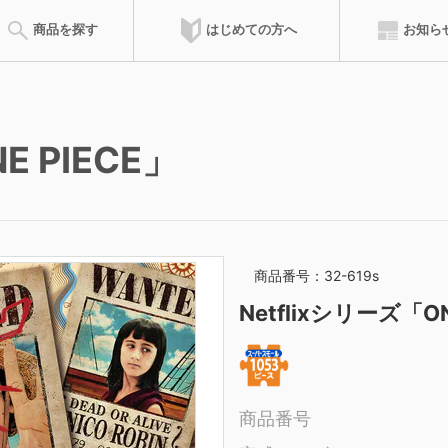
はじめての方へ
商品を探す
お知ら
会員特典
E PIECE」
達人ポイント
ズルの遊び方
ピースの請求
完成サイズ
組み立て方
ピースサイズ
お問合せ
のりの付け方
サービスカード
フレーム
専用フレ
商品を登録した累積ポイントによって、称号が得られます。称号によ
ウンロードできます。
商品番号：32-619s
マイパズル
ピース請求
Netflixシリーズ「
購入したジグソーパズルを登録して
ご購入時にピースが不
記録を残そう
オンラインでご請求い
商品番号