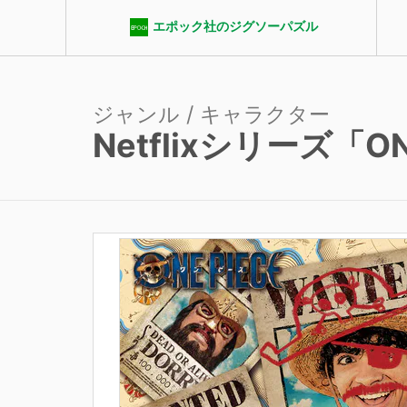
エポック社のジグソーパズル
ジャンル / キャラクター
Netflixシリーズ「ON
エポック社パズルクラブ
ジャンル
ピース数
パ