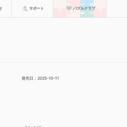
せ
サポート
パズルクラブ
パズルクラブに進む
ーム
のり・マット
特徴から探す
って、賞状の壁紙がダ
検索
発売日：2025-10-11
足していた場合は、
ただけます！