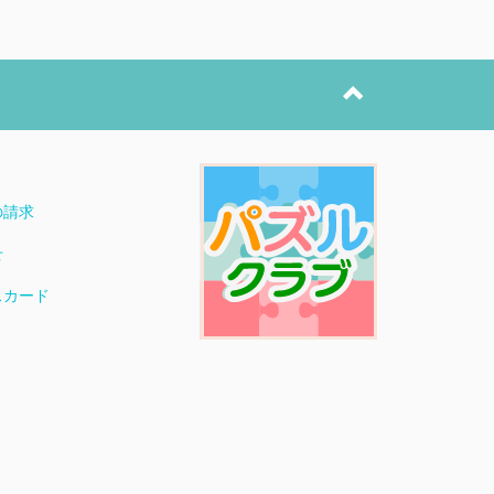
ト
の請求
せ
スカード