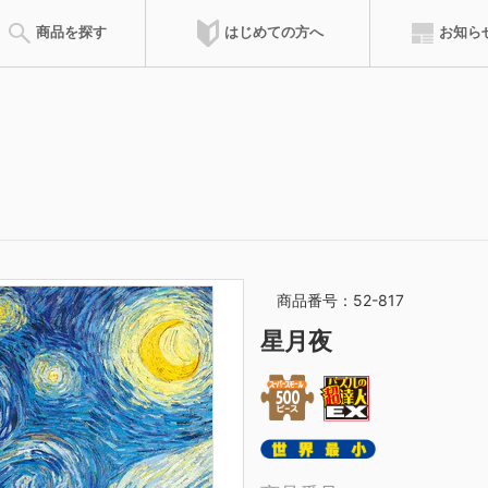
はじめての方へ
商品を探す
お知ら
会員特典
達人ポイント
ズルの遊び方
ピースの請求
完成サイズ
組み立て方
ピースサイズ
お問合せ
のりの付け方
サービスカード
フレーム
専用フレ
商品を登録した累積ポイントによって、称号が得られます。称号によ
ウンロードできます。
商品番号：52-817
マイパズル
ピース請求
星月夜
購入したジグソーパズルを登録して
ご購入時にピースが不
記録を残そう
オンラインでご請求い