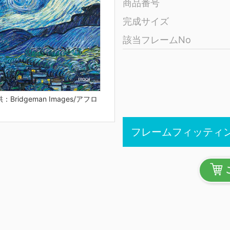
商品番号
完成サイズ
該当フレームNo
：Bridgeman Images/アフロ
フレームフィッティ