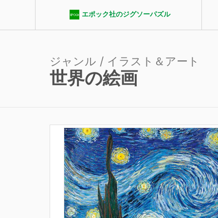
エポック社のジグソーパズル
ジャンル / イラスト＆アート
世界の絵画
エポック社パズルクラブ
ジャンル
ピース数
パ