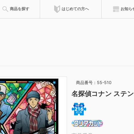
はじめての方へ
商品を探す
お知ら
会員特典
達人ポイント
ズルの遊び方
ピースの請求
完成サイズ
組み立て方
ピースサイズ
お問合せ
のりの付け方
サービスカード
フレーム
専用フレ
商品を登録した累積ポイントによって、称号が得られます。称号によ
ウンロードできます。
商品番号：55-510
マイパズル
ピース請求
名探偵コナン ステ
購入したジグソーパズルを登録して
ご購入時にピースが不
記録を残そう
オンラインでご請求い