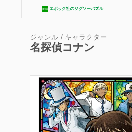
エポック社のジグソーパズル
ジャンル / キャラクター
名探偵コナン
エポック社パズルクラブ
ジャンル
ピース数
パ