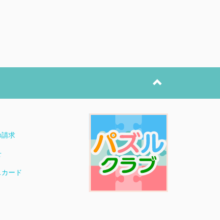
ト
の請求
せ
スカード