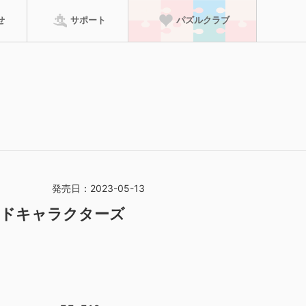
せ
サポート
パズルクラブ
パズルクラブに進む
ーム
のり・マット
特徴から探す
って、賞状の壁紙がダ
検索
発売日：2023-05-13
ンドキャラクターズ
足していた場合は、
ただけます！